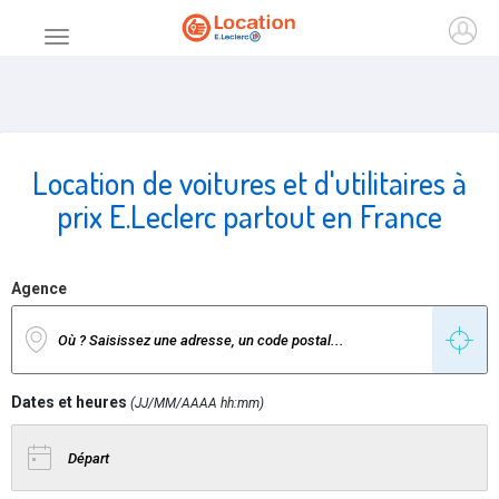
Accueil
Ouvr
Menu principal
Location de voitures et d'utilitaires à
prix E.Leclerc partout en France
Agence
Dates et heures
(JJ/MM/AAAA hh:mm)
Date de départ
Date de retour