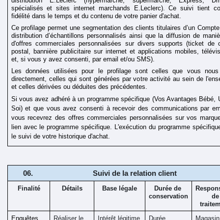
distribution E.Leclerc (hypermarché, supermarché, Express, Dri
spécialisés et sites internet marchands E.Leclerc). Ce suivi tient c
fidélité dans le temps et du contenu de votre panier d'achat.
Ce profilage permet une segmentation des clients titulaires d’un Compte 
distribution d’échantillons personnalisés ainsi que la diffusion de mani
d'offres commerciales personnalisées sur divers supports (ticket de ca
postal, bannière publicitaire sur internet et applications mobiles, télév
et, si vous y avez consenti, par email et/ou SMS).
Les données utilisées pour le profilage sont celles que vous nous 
directement, celles qui sont générées par votre activité au sein de l'ens
et celles dérivées ou déduites des précédentes. 
Si vous avez adhéré à un programme spécifique (Vos Avantages Bébé, 
Soi) et que vous avez consenti à recevoir des communications par em
vous recevrez des offres commerciales personnalisées sur vos marque
lien avec le programme spécifique. L'exécution du programme spécifique
le suivi de votre historique d'achat.
Suivi de la relation client 
Finalité
Détails
Base légale
Durée de 
Respons
conservation
de 
traite
Enquêtes 
Réaliser le 
Intérêt légitime 
Durée 
Magasin 