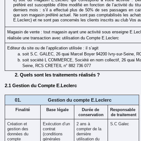
préféré est susceptible d’être modifié en fonction de l’activité du tit
derniers mois : s’il a effectué plus de 50% de ses passages en ca
que son magasin préféré actuel. Ne sont pas comptabilisés les achats
E.Leclerc) et ne sont pas concernés les clients inscrits au club Vos 
Magasin de vente : tout magasin ayant une activité sous enseigne E.Lecle
réalisée une transaction avec utilisation du Compte E.Leclerc
Editeur du site ou de l’application utilisée : il s’agit
soit S.C. GALEC, 26 quai Marcel Boyer 94200 Ivry-sur-Seine, RC
soit société L COMMERCE, Société en nom collectif, 26 quai Mar
Seine, RCS CRETEIL n° 882 736 077
Quels sont les traitements réalisés ?
2.1 Gestion du Compte E.Leclerc
Gestion du compte E.Leclerc
Finalité
Base légale
Durée de 
Responsable 
conservation
de traitement
Création et 
Exécution d’un 
2 ans à 
S.C Galec
gestion des 
contrat 
compter de la 
données du 
(conditions 
dernière 
compte 
générales 
utilisation du 