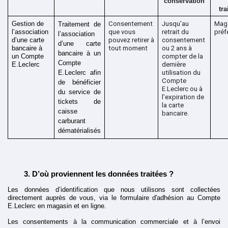
conservation
tr
Gestion de 
Consentement 
Jusqu’au 
Maga
Traitement de 
l’association 
que vous 
retrait du 
préf
l’association 
d’une carte 
pouvez retirer à 
consentement 
d’une carte 
bancaire à 
tout moment
ou 2 ans à 
bancaire à un 
un Compte 
compter de la 
Compte 
E.Leclerc
dernière 
E.Leclerc afin 
utilisation du 
Compte 
de bénéficier 
E.Leclerc ou à 
du service de 
l’expiration de 
tickets de 
la carte 
caisse 
bancaire.
carburant 
dématérialisés
D’où proviennent les données traitées ?
Les données d’identification que nous utilisons sont collectées 
directement auprès de vous, via le formulaire d'adhésion au Compte 
E.Leclerc en magasin et en ligne.
Les consentements à la communication commerciale et à l’envoi 