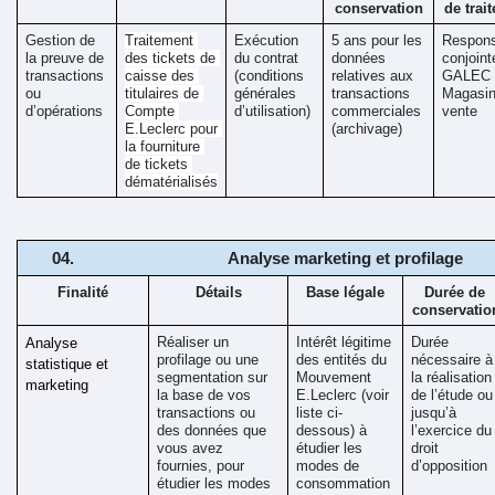
conservation
de trai
Gestion de 
Traitement 
Exécution 
5 ans pour les 
Responsa
la preuve de 
des tickets de 
du contrat 
données 
conjoint
transactions 
caisse des 
(conditions 
relatives aux 
GALEC e
ou 
titulaires de 
générales 
transactions 
Magasin
d’opérations
Compte 
d’utilisation) 
commerciales 
vente
E.Leclerc pour 
(archivage)
la fourniture 
de tickets 
dématérialisés
Analyse marketing et profilage 
Finalité
Détails
Base légale
Durée de 
conservatio
Réaliser un 
Intérêt légitime 
Durée 
Analyse 
profilage ou une 
des entités du 
nécessaire à 
statistique et 
segmentation sur 
Mouvement 
la réalisation 
marketing
la base de vos 
E.Leclerc (voir 
de l’étude ou 
transactions ou 
liste ci-
jusqu’à 
des données que 
dessous) à 
l’exercice du 
vous avez 
étudier les 
droit 
fournies, pour 
modes de 
d’opposition
étudier les modes 
consommation 