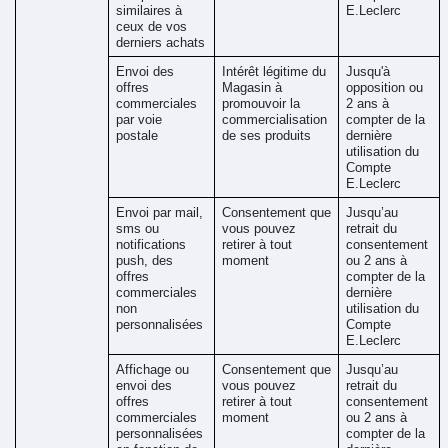
similaires à 
E.Leclerc
ceux de vos 
derniers achats
Envoi des 
Intérêt légitime du 
Jusqu'à 
offres 
Magasin à 
opposition ou 
commerciales 
promouvoir la 
2 ans à 
par voie 
commercialisation 
compter de la 
postale 
de ses produits
dernière 
utilisation du 
Compte 
E.Leclerc
Envoi par mail, 
Consentement que 
Jusqu’au 
sms ou 
vous pouvez 
retrait du 
notifications 
retirer à tout 
consentement 
push, des 
moment
ou 2 ans à 
offres 
compter de la 
commerciales 
dernière 
non 
utilisation du 
personnalisées 
Compte 
E.Leclerc
Affichage ou 
Consentement que 
Jusqu’au 
envoi des 
vous pouvez 
retrait du 
offres 
retirer à tout 
consentement 
commerciales 
moment
ou 2 ans à 
personnalisées 
compter de la 