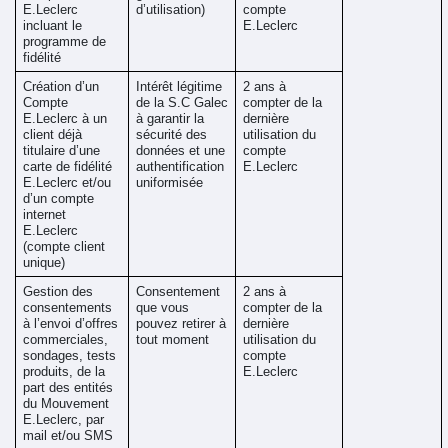
E.Leclerc 
d’utilisation)
compte 
incluant le 
E.Leclerc 
programme de 
fidélité
Création d’un 
Intérêt légitime 
2 ans à 
Compte 
de la S.C Galec 
compter de la 
E.Leclerc à un 
à garantir la 
dernière 
client
déjà 
sécurité des 
utilisation du 
titulaire d’une 
données et une 
compte 
carte de fidélité 
authentification 
E.Leclerc 
E.Leclerc et/ou 
uniformisée 
d’un compte 
internet 
E.Leclerc 
(compte client 
unique)
Gestion des 
Consentement 
2 ans à 
consentements 
que vous 
compter de la 
à l’envoi d’offres 
pouvez retirer à 
dernière 
commerciales, 
tout moment
utilisation du 
sondages, tests 
compte 
produits, de la 
E.Leclerc
part des entités 
du Mouvement 
E.Leclerc, par 
mail et/ou SMS