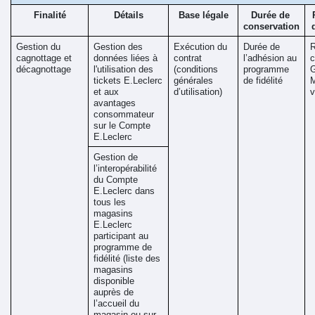
Finalité
Détails
Base légale
Durée de 
conservation
Gestion du 
Gestion des 
Exécution du 
Durée de 
R
cagnottage et 
données liées à 
contrat 
l’adhésion au 
c
décagnottage 
l'utilisation des 
(conditions 
programme 
G
tickets E.Leclerc 
générales 
de fidélité 
M
et aux 
d’utilisation) 
v
avantages 
consommateur 
sur le Compte 
E.Leclerc
Gestion de 
l’interopérabilité 
du Compte 
E.Leclerc dans 
tous les 
magasins 
E.Leclerc 
participant au 
programme de 
fidélité (liste des 
magasins 
disponible 
auprès de 
l’accueil du 
magasin ou sur