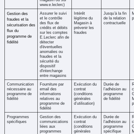
www.e.leclerc
)
Assurer le suivi 
Intérêt 
Jusqu’à la fin 
M
Gestion des 
et le contrôle 
légitime du 
de la relation 
p
fraudes et la 
des flux de 
Magasin à 
contractuelle
sécurisation des 
crédits et débits 
prévenir les 
flux du 
sur les comptes 
fraudes 
programme de 
E.Leclerc afin de 
fidélité
détecter 
d'éventuelles 
anomalies ou 
fraudes et la 
sécurité du 
dispositif 
d'interchange 
entre magasins
Communication 
Fourniture par 
Exécution du 
Durée de 
R
nécessaire au 
email des 
contrat 
l’adhésion au 
c
programme de 
informations 
(conditions 
programme 
G
fidélité 
relatives au 
générales 
de fidélité
M
programme de 
d’utilisation) 
p
fidélité
Programmes 
Gestion des 
Exécution du 
Durée de 
R
spécifiques 
communications 
contrat 
l’adhésion au 
c
liées aux 
(conditions 
programme 
G
programmes 
générales 
spécifique
M