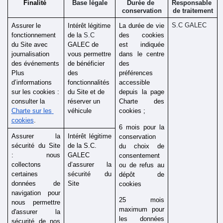
Finalité 
Base légale
Durée de 
Responsable 
conservation
de traitement
S.C GALEC
Assurer le 
Intérêt légitime 
La durée de vie 
fonctionnement 
de la 
S.C
des cookies 
du Site avec  
GALEC de 
est indiquée 
journalisation 
vous permettre 
dans le centre 
des événements
de bénéficier 
des 
Plus 
des 
préférences 
d’informations 
fonctionnalités 
accessible 
sur les cookies : 
du Site et de 
depuis la page 
consulter la 
réserver un 
Charte des 
Charte sur les 
véhicule
cookies ;
cookies
. 
6 mois pour la 
Assurer la 
Intérêt légitime 
conservation 
sécurité du Site 
de la S.C.
du choix de 
: nous 
GALEC 
consentement 
collectons 
d’assurer la 
ou de refus au 
certaines 
sécurité du 
dépôt de 
données de 
Site 
cookies
navigation pour 
25 mois 
nous permettre 
maximum pour 
d'assurer la 
les données 
sécurité de nos 