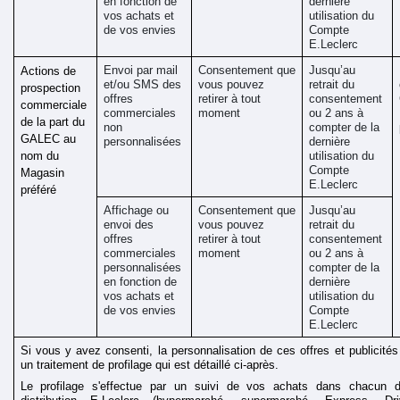
en fonction de 
dernière 
vos achats et 
utilisation du 
de vos envies 
Compte 
E.Leclerc
Envoi par mail 
Consentement que 
Jusqu’au 
Actions de 
et/ou SMS des 
vous pouvez 
retrait du 
prospection 
offres 
retirer à tout 
consentement 
commerciale 
commerciales 
moment
ou 2 ans à 
de la part du 
non 
compter de la 
GALEC au 
personnalisées 
dernière 
nom du 
utilisation du 
Compte 
Magasin 
E.Leclerc
préféré
Affichage ou 
Consentement que 
Jusqu’au 
envoi des 
vous pouvez 
retrait du 
offres 
retirer à tout 
consentement 
commerciales 
moment
ou 2 ans à 
personnalisées 
compter de la 
en fonction de 
dernière 
vos achats et 
utilisation du 
de vos envies 
Compte 
E.Leclerc
Si vous y avez consenti, la personnalisation de ces offres et publicités
un traitement de profilage qui est détaillé ci-après. 
Le profilage s'effectue par un suivi de vos achats dans chacun de