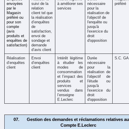
envoyées 
suivi de la 
à améliorer ses 
nécessaire 
préféré
par le 
relation 
services
pour la 
Magasin 
client tel que 
réalisation de 
préféré ou 
la réalisation 
l'objectif de 
pour son 
d’enquêtes 
l'enquête ou 
compte 
de 
jusqu'à 
(avis 
satisfaction, 
l'exercice du 
produits et 
envoi de 
droit 
enquêtes de 
sondage et 
d'opposition
satisfaction)
demande 
d’avis client
Réalisation 
Envoi 
Intérêt légitime 
Durée 
S.C. G
d’enquêtes 
d’enquêtes 
à étudier les 
nécessaire 
client
client
modes de 
pour la 
consommation 
réalisation de 
et l’impact des 
l'objectif de 
produits et 
l'étude ou 
services 
jusqu'à 
vendus dans 
l'exercice du 
l’enseigne 
droit 
E.Leclerc
d'opposition
Gestion des demandes et réclamations relatives au 
Compte E.Leclerc