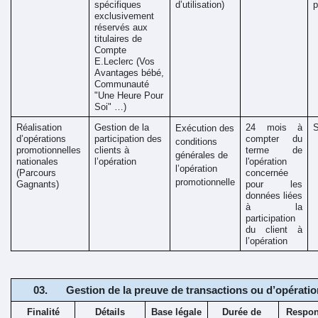
spécifiques 
d’utilisation) 
p
exclusivement 
réservés aux 
titulaires de 
Compte 
E.Leclerc (Vos 
Avantages bébé, 
Communauté 
"Une Heure Pour 
Soi" …)
Réalisation 
Gestion de la 
24 mois à 
Exécution des 
d’opérations 
participation des 
compter du 
conditions 
promotionnelles 
clients à 
terme de 
générales de 
nationales 
l’opération
l'opération 
l’opération 
(Parcours 
concernée 
promotionnelle
Gagnants) 
pour les 
données liées 
à la 
participation 
du client à 
l’opération
Gestion de la preuve de transactions ou d’opératio
Finalité
Détails
Base légale
Durée de 
Respon