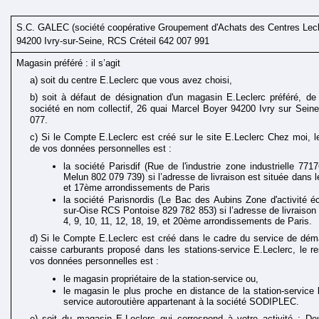
S.C. GALEC (société coopérative Groupement d'Achats des Centres Lecle
94200 Ivry-sur-Seine, RCS Créteil 642 007 991
Magasin préféré : il s’agit 
a) soit du centre E.Leclerc que vous avez choisi, 
b) soit à défaut de désignation d'un magasin E.Leclerc préféré, 
société en nom collectif, 26 quai Marcel Boyer 94200 Ivry sur Sei
077.
c) Si le Compte E.Leclerc est créé sur le site E.Leclerc Chez moi, l
de vos données personnelles est : 
la société Parisdif (Rue de l'industrie zone industrielle 7
Melun 802 079 739) si l’adresse de livraison est située dans les
et 17ème arrondissements de Paris
la société Parisnordis (Le Bac des Aubins Zone d'activité 
sur-Oise RCS Pontoise 829 782 853) si l’adresse de livraison e
4, 9, 10, 11, 12, 18, 19, et 20ème arrondissements de Paris.
d) Si le Compte E.Leclerc est créé dans le cadre du service de démat
caisse carburants proposé dans les stations-service E.Leclerc, le re
vos données personnelles est :
le magasin propriétaire de la station-service ou,
le magasin le plus proche en distance de la station-service lo
service autoroutière appartenant à la société SODIPLEC.
e) soit du magasin E.Leclerc qui correspond à votre activité : De