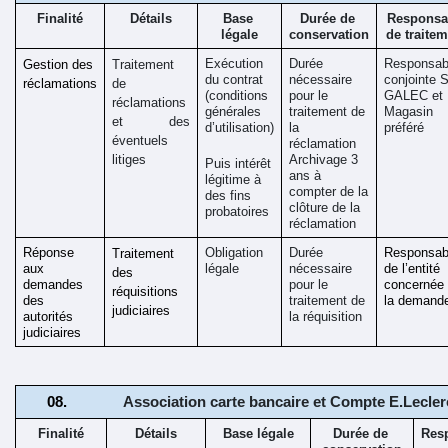
Finalité
Détails
Base 
Durée de 
Responsab
légale
conservation
de traite
Exécution 
Durée 
Responsabil
Gestion des 
Traitement 
du contrat 
nécessaire 
conjointe S
réclamations
de 
(conditions 
pour le 
GALEC et 
réclamations 
générales 
traitement de 
Magasin 
et des 
d’utilisation)
la 
préféré
éventuels 
réclamation
litiges
Archivage 3 
Puis intérêt 
ans à 
légitime à 
compter de la 
des fins 
clôture de la 
probatoires
réclamation
Réponse 
Obligation 
Durée 
Responsabil
Traitement 
aux 
légale
nécessaire 
de l’entité 
des 
demandes 
pour le 
concernée 
réquisitions 
des 
traitement de 
la demand
judiciaires
autorités 
la réquisition
judiciaires
Association carte bancaire et Compte E.Lecler
Finalité
Détails
Base légale
Durée de 
Resp