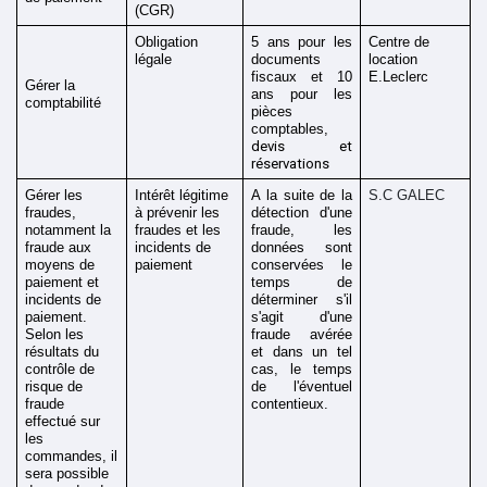
(CGR)
Obligation 
5 ans pour les 
Centre de 
légale
documents 
location 
fiscaux et 10 
E.Leclerc
Gérer la 
ans pour les 
comptabilité 
pièces 
comptables, 
devis et 
réservations
Gérer les 
Intérêt légitime 
A la suite de la 
S.C GALEC
fraudes, 
à prévenir les 
détection d'une 
notamment la 
fraudes et les 
fraude, les 
fraude aux 
incidents de 
données sont 
moyens de 
paiement 
conservées le 
paiement et 
temps de 
incidents de 
déterminer s'il 
paiement.
s'agit d'une 
Selon les 
fraude avérée 
résultats du 
et dans un tel 
contrôle de 
cas, le temps 
risque de 
de l'éventuel 
fraude 
contentieux.
effectué sur 
les 
commandes, il 
sera possible 