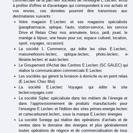
commerciale de la part des sociétés de l'enseigne E.Leclerc et/ou 
à profiter d'offres et d'avantages qui correspondent à vos achats et 
vos envies, ces données pourront être transmises aux 
destinataires suivants :
Votre magasin E.Leclerc et ses magasins spécialisés 
(parapharmacie, optique, l'auto, station-service, les service 
Drive et Relais Chez moi, animalerie, brico, jardi, jouet, le 
manège à bijoux, une heure pour soi, espace culturel, location, 
sport, voyages, occasion)
La société L Commerce, qui édite les sites E.Leclerc, 
maisonetloisirs.leclerc, optique.leclerc, photo.leclerc, e-
librairie.leclerc et auto.leclerc
Le Groupement d'Achat des Centres E.Leclerc (SC GALEC) qui 
réalise la communication commerciale E.Leclerc
Les sociétés qui gèrent la livraison à domicile ou en point relais 
(E.Leclerc Chez Moi)
La société E.Leclerc Voyages qui édite le site 
leclercvoyages.com
La société Siplec spécialisée dans les métiers de l’énergie et 
dans l’approvisionnement de produits manufacturés pour 
l’enseigne E.Leclerc et l'édition des sites primes-energie.leclerc 
et cartecarburant.leclerc, sous la marque E.Leclerc énergies
La société Sonepp qui réalise des opérations d’achats et de 
ventes dans le domaine des énergies et plus généralement 
toutes opérations de négoce et de commercialisation de tous 