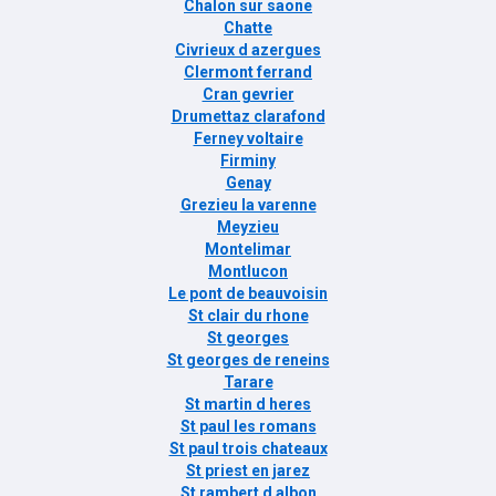
Chalon sur saone
Chatte
Civrieux d azergues
Clermont ferrand
Cran gevrier
Drumettaz clarafond
Ferney voltaire
Firminy
Genay
Grezieu la varenne
Meyzieu
Montelimar
Montlucon
Le pont de beauvoisin
St clair du rhone
St georges
St georges de reneins
Tarare
St martin d heres
St paul les romans
St paul trois chateaux
St priest en jarez
St rambert d albon