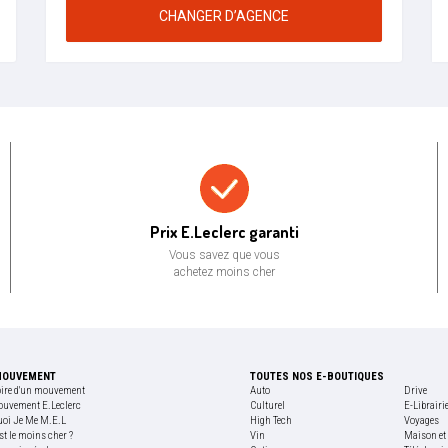
CHANGER D’AGENCE
Prix bas garanti
Prix E.Leclerc garanti
Vous savez que vous
achetez moins cher
MOUVEMENT
TOUTES NOS E-BOUTIQUES
oire d'un mouvement
Auto
Drive
ouvement E.Leclerc
Culturel
E-Librairi
uoi Je Me M.E.L
High Tech
Voyages
st le moins cher ?
Vin
Maison et 