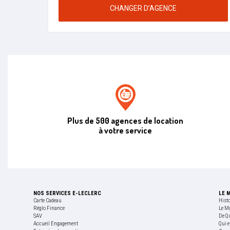
CHANGER D’AGENCE
Agence de location E.leclerc
Plus de 500 agences de location
à votre service
NOS SERVICES E-LECLERC
LE 
Carte Cadeau
Hist
Réglo Finance
Le M
SAV
De Q
Accueil Engagement
Qui e