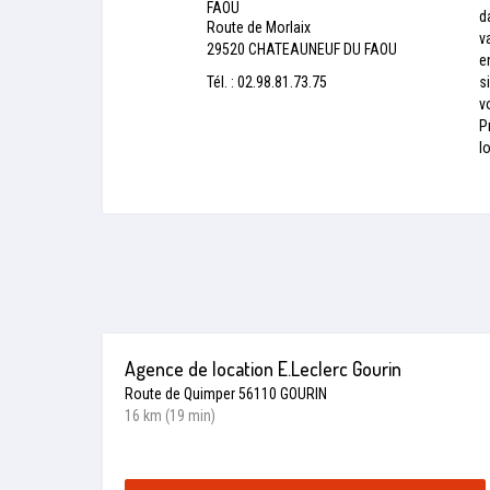
FAOU
d
Route de Morlaix
v
29520 CHATEAUNEUF DU FAOU
e
Tél. : 02.98.81.73.75
s
v
P
l
Agence de location E.Leclerc Gourin
Route de Quimper 56110 GOURIN
16 km (19 min)