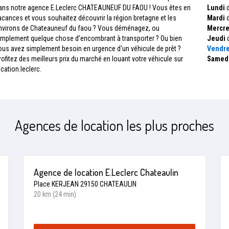
ans notre agence E.Leclerc CHATEAUNEUF DU FAOU ! Vous êtes en
Lundi
d
acances et vous souhaitez découvrir la région bretagne et les
Mardi
d
nvirons de Chateauneuf du faou ? Vous déménagez, ou
Mercre
implement quelque chose d’encombrant à transporter ? Ou bien
Jeudi
d
ous avez simplement besoin en urgence d'un véhicule de prêt ?
Vendre
rofitez des meilleurs prix du marché en louant votre véhicule sur
Samed
ocation.leclerc.
Agences de location les plus proches
Agence de location E.Leclerc Chateaulin
Place KERJEAN 29150 CHATEAULIN
20 km (24 min)