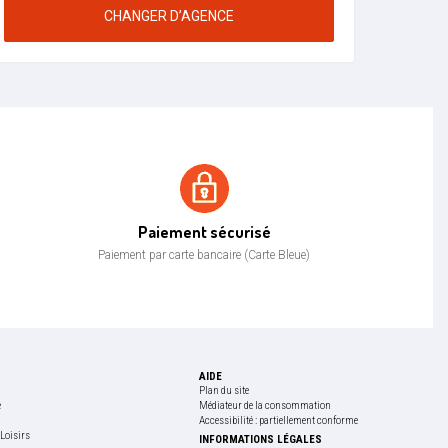
CHANGER D’AGENCE
Paiement sécurisé
Paiement sécurisé
Paiement par carte bancaire (Carte Bleue)
AIDE
Plan du site
e
Médiateur de la consommation
Accessibilité : partiellement conforme
Loisirs
INFORMATIONS LÉGALES