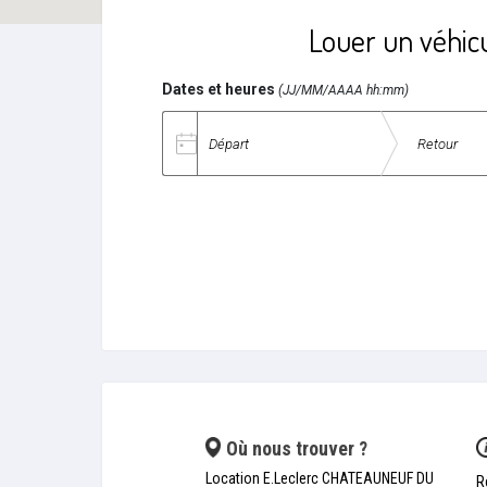
Louer un véhic
Dates et heures
(JJ/MM/AAAA hh:mm)
Date de départ
Date de retour
Où nous trouver ?
Location E.Leclerc CHATEAUNEUF DU
R