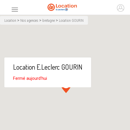
Accueil
Ouvr
Menu principal
>
>
>
Location
Nos agences
bretagne
Location GOURIN
Location E.Leclerc GOURIN
Fermé aujourd'hui