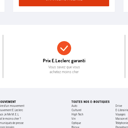
Prix bas garanti
Prix E.Leclerc garanti
Vous savez que vous
achetez moins cher
MOUVEMENT
TOUTES NOS E-BOUTIQUES
oire d'un mouvement
Auto
Drive
ouvement E.Leclerc
Culturel
E-Librairi
uoi Je Me M.E.L
High Tech
Voyages
st le moins cher ?
Vin
Maison et 
uniqués de presse
Optique
Téléphoni
nces locales
Bijoux
Paraphar