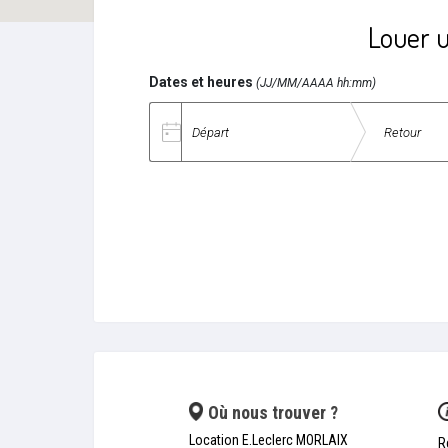
Louer u
Dates et heures
(JJ/MM/AAAA hh:mm)
Date de départ
Date de retour
Où nous trouver ?
Location E.Leclerc MORLAIX
R