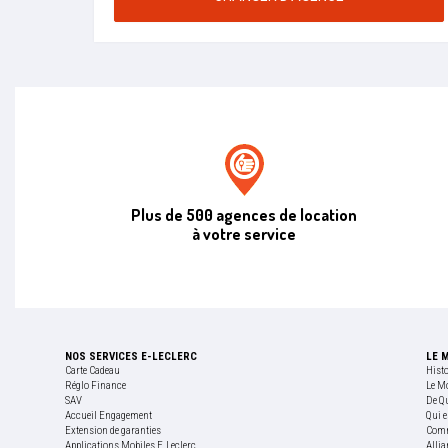
Agence de location E.leclerc
Plus de 500 agences de location
à votre service
NOS SERVICES E-LECLERC
LE 
Carte Cadeau
Hist
Réglo Finance
Le M
SAV
De Q
Accueil Engagement
Qui e
Extension de garanties
Comm
Applications Mobiles E.Leclerc
Allia