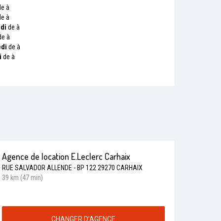
e à
e à
di
de à
e à
di
de à
i
de à
Agence de location E.Leclerc Carhaix
RUE SALVADOR ALLENDE - BP 122 29270 CARHAIX
39 km (47 min)
CHANGER D’AGENCE