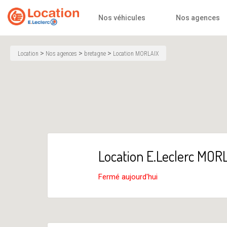
Accueil
Nos véhicules
Nos agences
>
>
>
Location
Nos agences
bretagne
Location MORLAIX
Location E.Leclerc MOR
Fermé aujourd'hui