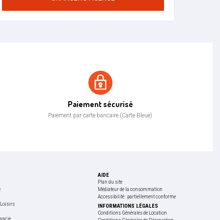
Paiement sécurisé
Paiement sécurisé
Paiement par carte bancaire (Carte Bleue)
AIDE
Plan du site
e
Médiateur de la consommation
Accessibilité : partiellement conforme
Loisirs
INFORMATIONS LÉGALES
e
Conditions Générales de Location
macie