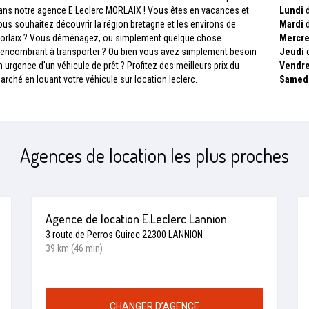
ans notre agence E.Leclerc MORLAIX ! Vous êtes en vacances et
Lundi
d
ous souhaitez découvrir la région bretagne et les environs de
Mardi
d
orlaix ? Vous déménagez, ou simplement quelque chose
Mercre
’encombrant à transporter ? Ou bien vous avez simplement besoin
Jeudi
d
n urgence d'un véhicule de prêt ? Profitez des meilleurs prix du
Vendre
arché en louant votre véhicule sur location.leclerc.
Samed
Agences de location les plus proches
Agence de location E.Leclerc Lannion
3 route de Perros Guirec 22300 LANNION
39 km (46 min)
CHANGER D’AGENCE