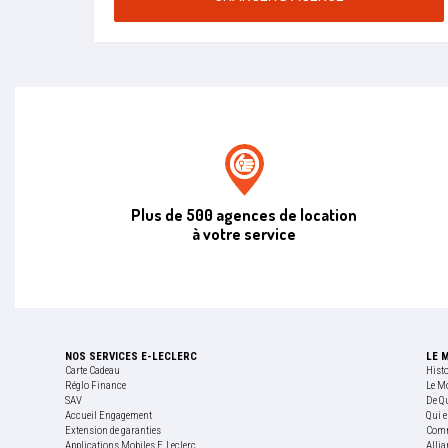
Agence de location E.leclerc
Plus de 500 agences de location
à votre service
NOS SERVICES E-LECLERC
LE 
Carte Cadeau
Hist
Réglo Finance
Le M
SAV
De Q
Accueil Engagement
Qui e
Extension de garanties
Comm
Applications Mobiles E.Leclerc
Allia