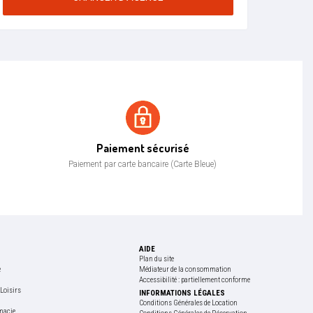
Paiement sécurisé
Paiement sécurisé
Paiement par carte bancaire (Carte Bleue)
AIDE
Plan du site
e
Médiateur de la consommation
Accessibilité : partiellement conforme
Loisirs
INFORMATIONS LÉGALES
e
Conditions Générales de Location
macie