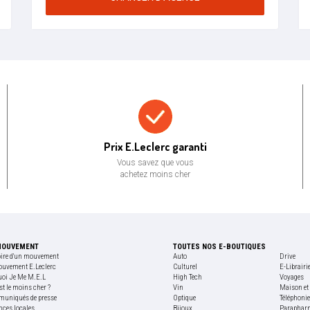
Prix bas garanti
Prix E.Leclerc garanti
Vous savez que vous
achetez moins cher
MOUVEMENT
TOUTES NOS E-BOUTIQUES
oire d'un mouvement
Auto
Drive
ouvement E.Leclerc
Culturel
E-Librairi
uoi Je Me M.E.L
High Tech
Voyages
st le moins cher ?
Vin
Maison et 
uniqués de presse
Optique
Téléphoni
nces locales
Bijoux
Paraphar