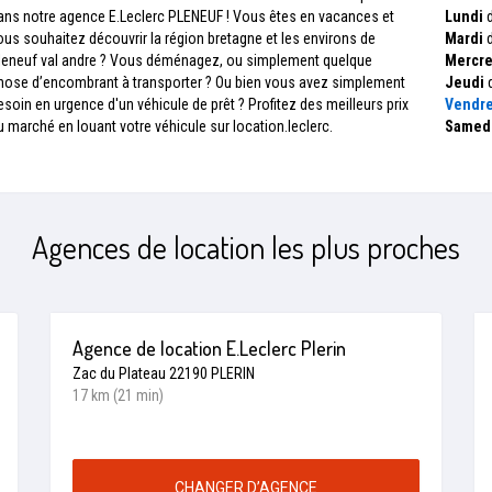
ans notre agence E.Leclerc PLENEUF ! Vous êtes en vacances et
Lundi
d
ous souhaitez découvrir la région bretagne et les environs de
Mardi
d
leneuf val andre ? Vous déménagez, ou simplement quelque
Mercre
hose d’encombrant à transporter ? Ou bien vous avez simplement
Jeudi
d
esoin en urgence d'un véhicule de prêt ? Profitez des meilleurs prix
Vendre
u marché en louant votre véhicule sur location.leclerc.
Samed
Agences de location les plus proches
Agence de location E.Leclerc Plerin
Zac du Plateau 22190 PLERIN
17 km (21 min)
CHANGER D’AGENCE