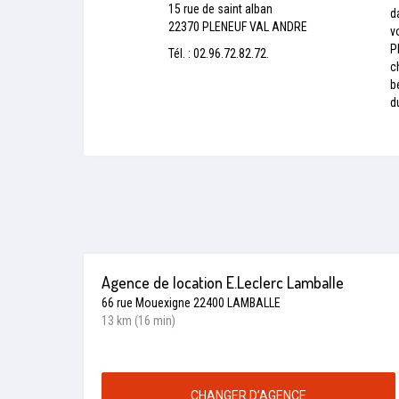
15 rue de saint alban
d
22370 PLENEUF VAL ANDRE
v
P
Tél. : 02.96.72.82.72.
c
b
d
Agence de location E.Leclerc Lamballe
66 rue Mouexigne 22400 LAMBALLE
13 km (16 min)
CHANGER D’AGENCE