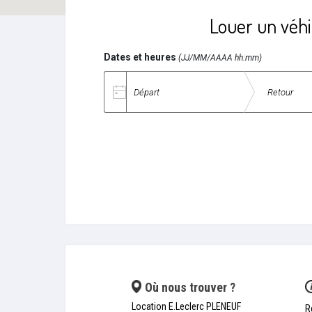
Louer un véhi
Dates et heures
(JJ/MM/AAAA hh:mm)
Date de départ
Date de retour
Où nous trouver ?
Location E.Leclerc PLENEUF
R