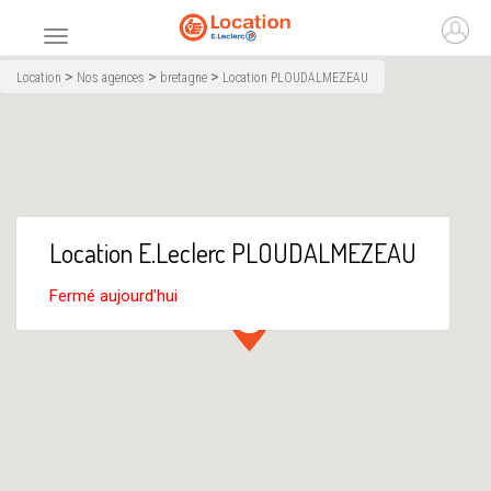
Accueil
Ouvr
Menu principal
>
>
>
Location
Nos agences
bretagne
Location PLOUDALMEZEAU
Location E.Leclerc PLOUDALMEZEAU
Fermé aujourd'hui