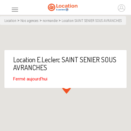
Accueil
Ouvr
Menu principal
>
>
>
Location
Nos agences
normandie
Location SAINT SENIER SOUS AVRANCHES
Location E.Leclerc SAINT SENIER SOUS
AVRANCHES
Fermé aujourd'hui