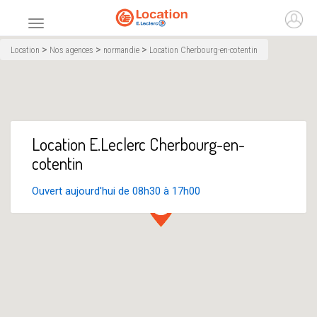
Accueil
Ouvr
Menu principal
>
>
>
Location
Nos agences
normandie
Location Cherbourg-en-cotentin
Location E.Leclerc Cherbourg-en-
cotentin
Ouvert aujourd'hui de 08h30 à 17h00