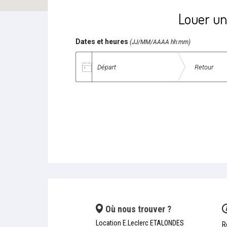
Louer un
Dates et heures
(JJ/MM/AAAA hh:mm)
Date de départ
Date de retour
Où nous trouver ?
Location E.Leclerc ETALONDES
R