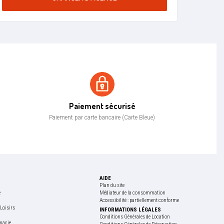
Paiement sécurisé
Paiement sécurisé
Paiement par carte bancaire (Carte Bleue)
AIDE
Plan du site
e
Médiateur de la consommation
Accessibilité : partiellement conforme
Loisirs
INFORMATIONS LÉGALES
e
Conditions Générales de Location
macie