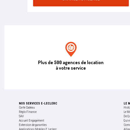
Agence de location E.leclerc
Plus de 500 agences de location
à votre service
NOS SERVICES E-LECLERC
LE 
Carte Cadeau
Hist
Réglo Finance
Le M
SAV
De Q
Accueil Engagement
Qui e
Extension de garanties
Comm
Applications Mobiles E.Leclerc
Allia