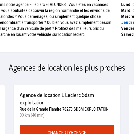
ans notre agence E.Leclerc ETALONDES ! Vous êtes en vacances
Lundi
d
t vous souhaitez découvrir la région normandie et les environs de
Mardi
d
talondes ? Vous déménagez, ou simplement quelque chose
Mercre
’encombrant à transporter ? Ou bien vous avez simplement besoin
Jeudi
d
n urgence d'un véhicule de prêt ? Profitez des meilleurs prix du
Vendre
arché en louant votre véhicule sur location.leclerc.
Samed
Agences de location les plus proches
Agence de location E.Leclerc Sdsm
exploitation
Rue de la Grande Flandre 76270 SDSM EXPLOITATION
33 km (40 min)
CHANGER D’AGENCE