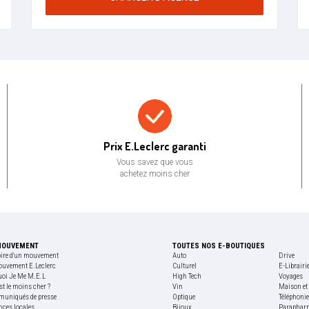
Prix bas garanti
Prix E.Leclerc garanti
Vous savez que vous
achetez moins cher
MOUVEMENT
TOUTES NOS E-BOUTIQUES
oire d'un mouvement
Auto
Drive
ouvement E.Leclerc
Culturel
E-Librairi
uoi Je Me M.E.L
High Tech
Voyages
st le moins cher ?
Vin
Maison et 
uniqués de presse
Optique
Téléphoni
nces locales
Bijoux
Paraphar