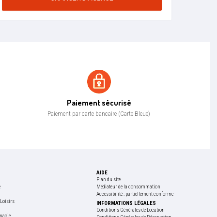
Paiement sécurisé
Paiement sécurisé
Paiement par carte bancaire (Carte Bleue)
AIDE
Plan du site
e
Médiateur de la consommation
Accessibilité : partiellement conforme
Loisirs
INFORMATIONS LÉGALES
e
Conditions Générales de Location
macie