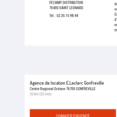
FECAMP DISTRIBUTION
d
76400 SAINT LEONARD
v
S
Tél. : 02.35.10.98.44
d
e
m
Agence de location E.Leclerc Gonfreville
Centre Regional Océane 76700 GONFREVILLE
26 km (32 min)
CHANGER D’AGENCE