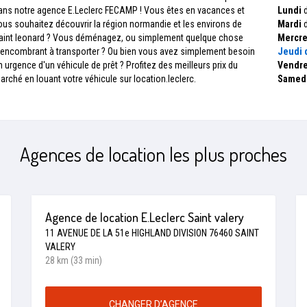
ans notre agence E.Leclerc FECAMP ! Vous êtes en vacances et
Lundi
d
ous souhaitez découvrir la région normandie et les environs de
Mardi
d
aint leonard ? Vous déménagez, ou simplement quelque chose
Mercre
’encombrant à transporter ? Ou bien vous avez simplement besoin
Jeudi
d
n urgence d'un véhicule de prêt ? Profitez des meilleurs prix du
Vendre
arché en louant votre véhicule sur location.leclerc.
Samed
Agences de location les plus proches
Agence de location E.Leclerc Saint valery
11 AVENUE DE LA 51e HIGHLAND DIVISION 76460 SAINT
VALERY
28 km (33 min)
CHANGER D’AGENCE