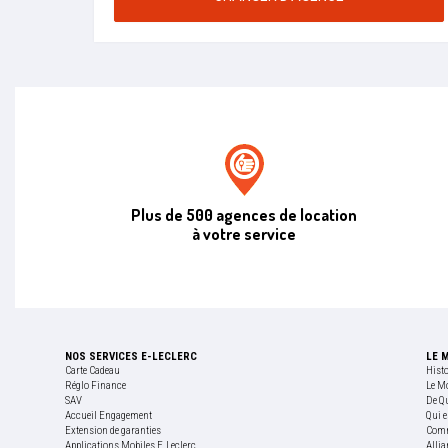
Agence de location E.leclerc
Plus de 500 agences de location
à votre service
NOS SERVICES E-LECLERC
LE 
Carte Cadeau
Hist
Réglo Finance
Le M
SAV
De Q
Accueil Engagement
Qui e
Extension de garanties
Comm
Applications Mobiles E.Leclerc
Allia