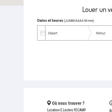
Louer un v
Dates et heures
(JJ/MM/AAAA hh:mm)
Date de départ
Date de retour
Où nous trouver ?
Location E.Leclerc FECAMP
R