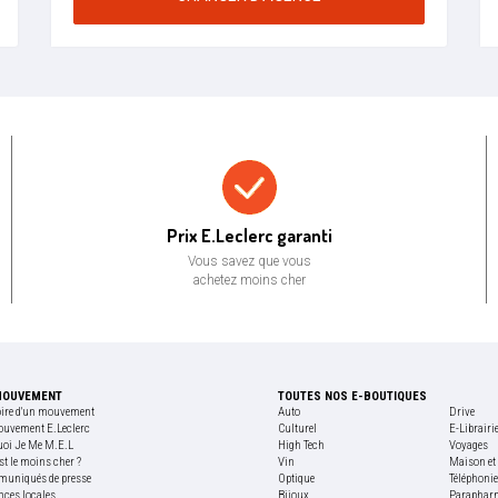
Prix bas garanti
Prix E.Leclerc garanti
Vous savez que vous
achetez moins cher
MOUVEMENT
TOUTES NOS E-BOUTIQUES
oire d'un mouvement
Auto
Drive
ouvement E.Leclerc
Culturel
E-Librairi
uoi Je Me M.E.L
High Tech
Voyages
st le moins cher ?
Vin
Maison et 
uniqués de presse
Optique
Téléphoni
nces locales
Bijoux
Paraphar