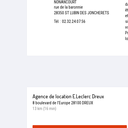
NONANCOURT
d
rue de la baronnie
ê
28350 ST LUBIN DES JONCHERETS
e
Tél. : 02.32.24.07.56
s
v
P
l
Agence de location E.Leclerc Dreux
8 boulevard de l'Europe 28100 DREUX
13 km (16 min)