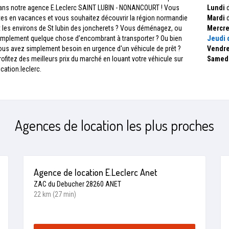
ans notre agence E.Leclerc SAINT LUBIN - NONANCOURT ! Vous
Lundi
d
tes en vacances et vous souhaitez découvrir la région normandie
Mardi
d
t les environs de St lubin des joncherets ? Vous déménagez, ou
Mercre
implement quelque chose d’encombrant à transporter ? Ou bien
Jeudi
d
ous avez simplement besoin en urgence d'un véhicule de prêt ?
Vendre
rofitez des meilleurs prix du marché en louant votre véhicule sur
Samed
ocation.leclerc.
Agences de location les plus proches
Agence de location E.Leclerc Anet
ZAC du Debucher 28260 ANET
22 km (27 min)