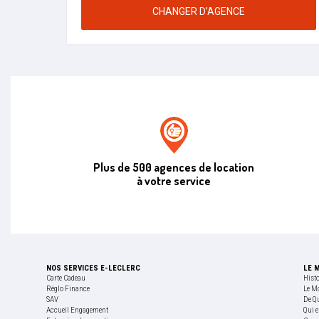
CHANGER D’AGENCE
Agence de location E.leclerc
Plus de 500 agences de location
à votre service
NOS SERVICES E-LECLERC
LE 
Carte Cadeau
Hist
Réglo Finance
Le M
SAV
De Q
Accueil Engagement
Qui e