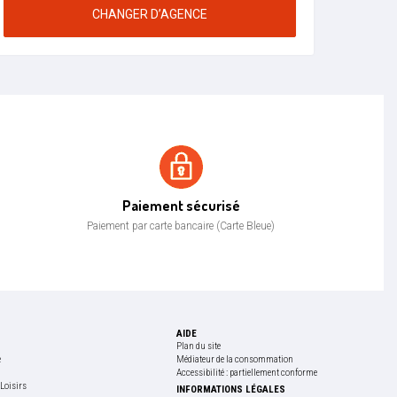
CHANGER D’AGENCE
Paiement sécurisé
Paiement sécurisé
Paiement par carte bancaire (Carte Bleue)
AIDE
Plan du site
e
Médiateur de la consommation
Accessibilité : partiellement conforme
Loisirs
INFORMATIONS LÉGALES