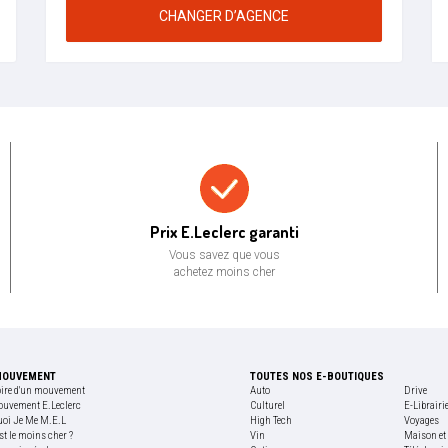
CHANGER D’AGENCE
Prix bas garanti
Prix E.Leclerc garanti
Vous savez que vous
achetez moins cher
MOUVEMENT
TOUTES NOS E-BOUTIQUES
oire d'un mouvement
Auto
Drive
ouvement E.Leclerc
Culturel
E-Librairi
uoi Je Me M.E.L
High Tech
Voyages
st le moins cher ?
Vin
Maison et 