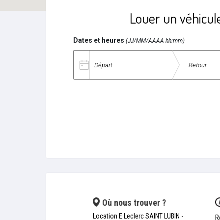
Louer un véhicul
Dates et heures
(JJ/MM/AAAA hh:mm)
Date de départ
Date de retour
Où nous trouver ?
Location E.Leclerc SAINT LUBIN -
R