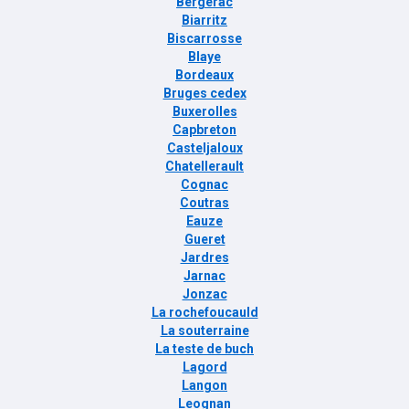
Bergerac
Biarritz
Biscarrosse
Blaye
Bordeaux
Bruges cedex
Buxerolles
Capbreton
Casteljaloux
Chatellerault
Cognac
Coutras
Eauze
Gueret
Jardres
Jarnac
Jonzac
La rochefoucauld
La souterraine
La teste de buch
Lagord
Langon
Leognan