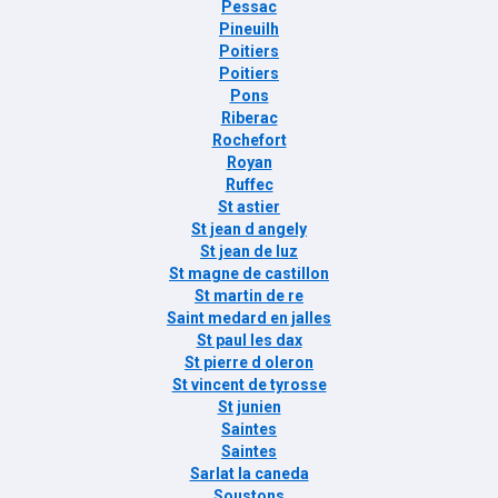
Pessac
Pineuilh
Poitiers
Poitiers
Pons
Riberac
Rochefort
Royan
Ruffec
St astier
St jean d angely
St jean de luz
St magne de castillon
St martin de re
Saint medard en jalles
St paul les dax
St pierre d oleron
St vincent de tyrosse
St junien
Saintes
Saintes
Sarlat la caneda
Soustons