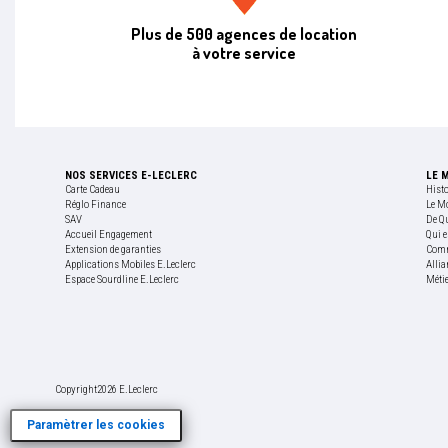
Agence de location E.leclerc
Plus de 500 agences de location
à votre service
NOS SERVICES E-LECLERC
LE 
Carte Cadeau
Hist
Réglo Finance
Le M
SAV
De Q
Accueil Engagement
Qui e
Extension de garanties
Comm
Applications Mobiles E.Leclerc
Allia
Espace Sourdline E.Leclerc
Méti
Copyright
2026 E.Leclerc
Paramètrer les cookies