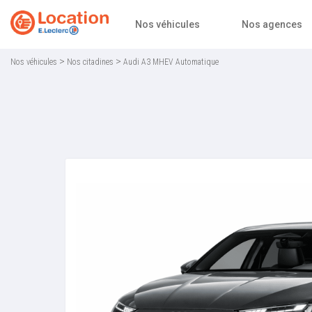
Accueil
Nos véhicules
Nos agences
>
>
Nos véhicules
Nos citadines
Audi A3 MHEV Automatique