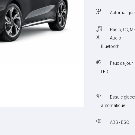
Automatique
Radio, CD, M
Audio
Bluetooth
Feux de jour
LED
Essuie-glace
automatique
ABS - ESC