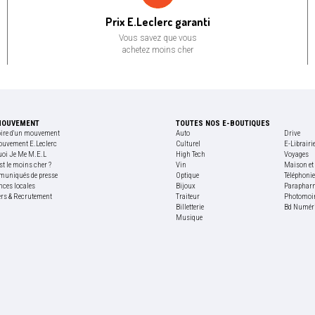
Prix bas garanti
Prix E.Leclerc garanti
Vous savez que vous
achetez moins cher
MOUVEMENT
TOUTES NOS E-BOUTIQUES
oire d'un mouvement
Auto
Drive
ouvement E.Leclerc
Culturel
E-Librairi
uoi Je Me M.E.L
High Tech
Voyages
st le moins cher ?
Vin
Maison et 
uniqués de presse
Optique
Téléphoni
nces locales
Bijoux
Paraphar
ers & Recrutement
Traiteur
Photomoi
Billetterie
Bd Numér
Musique