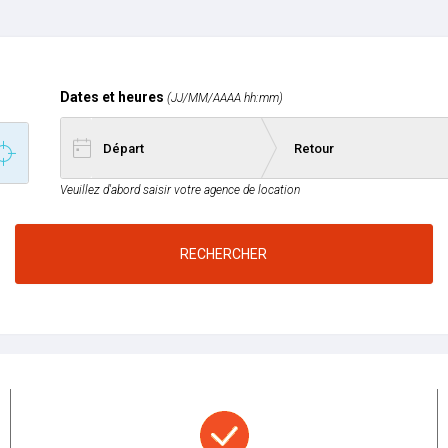
Dates et heures
(JJ/MM/AAAA hh:mm)
Date de départ
Date de retour
Veuillez d'abord saisir votre agence de location
RECHERCHER