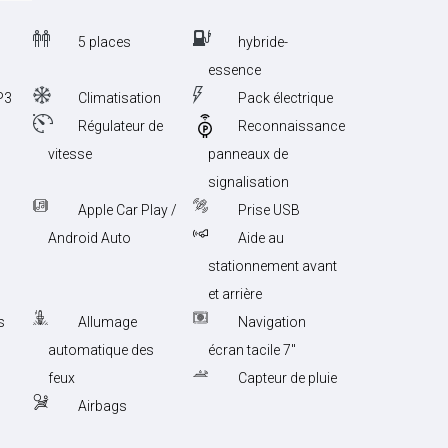
5 places
hybride-
essence
P3
Climatisation
Pack électrique
Régulateur de
Reconnaissance
vitesse
panneaux de
signalisation
Apple Car Play /
Prise USB
Android Auto
Aide au
stationnement avant
et arrière
s
Allumage
Navigation
automatique des
écran tacile 7''
feux
Capteur de pluie
Airbags