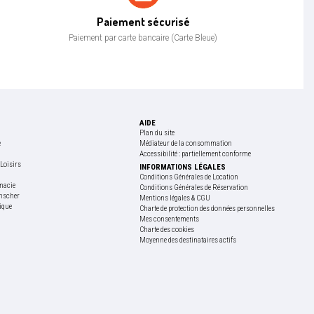
Paiement sécurisé
Paiement sécurisé
Paiement par carte bancaire (Carte Bleue)
AIDE
Plan du site
e
Médiateur de la consommation
Accessibilité : partiellement conforme
Loisirs
INFORMATIONS LÉGALES
e
Conditions Générales de Location
macie
Conditions Générales de Réservation
nscher
Mentions légales & CGU
ique
Charte de protection des données personnelles
Mes consentements
Charte des cookies
Moyenne des destinataires actifs