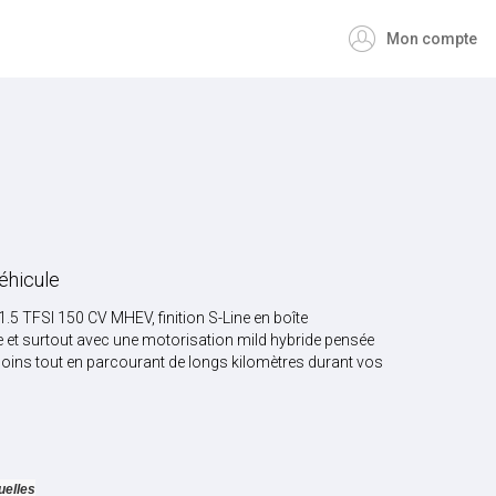
Mon compte
éhicule
1.5 TFSI 150 CV MHEV, finition S-Line en boîte
 et surtout avec une motorisation mild hybride pensée
ns tout en parcourant de longs kilomètres durant vos
s
uelles