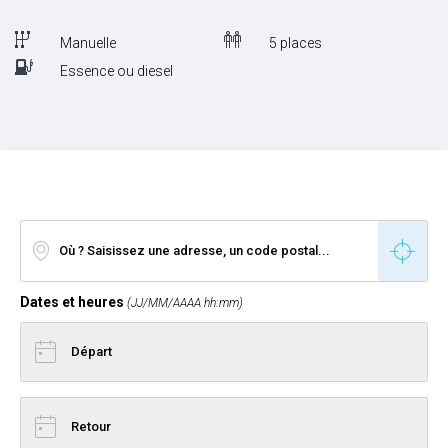
Manuelle
5 places
Essence ou diesel
Dates et heures
(JJ/MM/AAAA hh:mm)