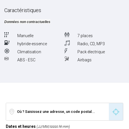
Caractéristiques
Données non contractuelles
Manuelle
7 places
hybride-essence
Radio, CD, MP3
Climatisation
Pack électrique
ABS - ESC
Airbags
Dates et heures
(JJ/MM/AAAA hh:mm)