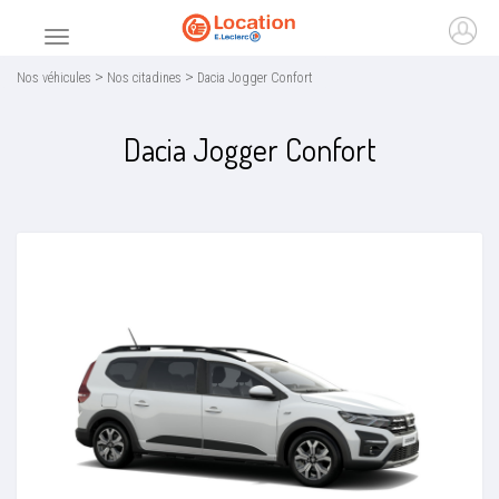
Accueil
Ouvr
Menu principal
>
>
Nos véhicules
Nos citadines
Dacia Jogger Confort
Dacia Jogger Confort