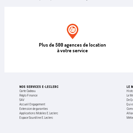
Agence de location E.leclerc
Plus de 500 agences de location
à votre service
NOS SERVICES E-LECLERC
LE 
Carte Cadeau
Hist
Réglo Finance
Le M
SAV
De Q
Accueil Engagement
Qui e
Extension de garanties
Comm
Applications Mobiles E.Leclerc
Allia
Espace Sourdline E.Leclerc
Méti