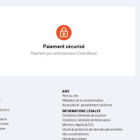
Paiement sécurisé
Paiement sécurisé
Paiement par carte bancaire (Carte Bleue)
AIDE
Plan du site
e
Médiateur de la consommation
Accessibilité : partiellement conforme
Loisirs
INFORMATIONS LÉGALES
e
Conditions Générales de Location
macie
Conditions Générales de Réservation
nscher
Mentions légales & CGU
ique
Charte de protection des données personnelles
Mes consentements
Charte des cookies