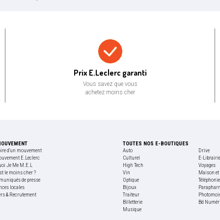
Prix bas garanti
Prix E.Leclerc garanti
Vous savez que vous
achetez moins cher
MOUVEMENT
TOUTES NOS E-BOUTIQUES
oire d'un mouvement
Auto
Drive
ouvement E.Leclerc
Culturel
E-Librairi
uoi Je Me M.E.L
High Tech
Voyages
st le moins cher ?
Vin
Maison et 
uniqués de presse
Optique
Téléphoni
nces locales
Bijoux
Paraphar
ers & Recrutement
Traiteur
Photomoi
Billetterie
Bd Numér
Musique